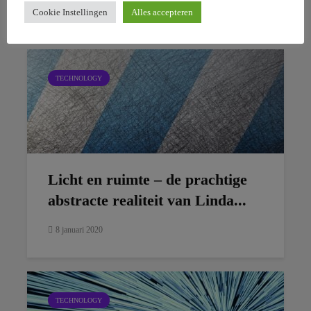
24 februari 2019
Cookie Instellingen
Alles accepteren
TECHNOLOGY
Licht en ruimte – de prachtige
abstracte realiteit van Linda...
8 januari 2020
TECHNOLOGY